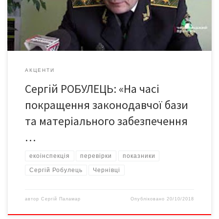
законів про довкілля на землях лісового та природно-
заповідного […]
АКЦЕНТИ
Сергій РОБУЛЕЦЬ: «На часі
покращення законодавчої бази
та матеріального забезпечення
…
екоінспекція
перевірки
показники
Сергій Робулець
Чернівці
автор
Сергій Паламар
Опубліковано
20/10/2018