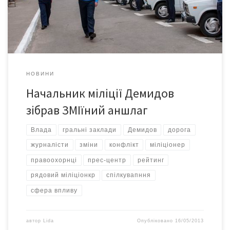
аншлаг. Міліціянти оперативно підрахували – 56 журналістів!
«Будемо дружити! – запевняли міліціянти. – Ви ж як
справжнісінькі […]
НОВИНИ
Начальник міліції Демидов
зібрав ЗМІїний аншлаг
Влада
гральні заклади
Демидов
дорога
журналісти
зміни
конфлікт
міліціонер
правоохорнці
прес-центр
рейтинг
рядовий міліціонкр
спілкувапння
сфера впливу
автор
Lida
Опубліковано
16/05/2013