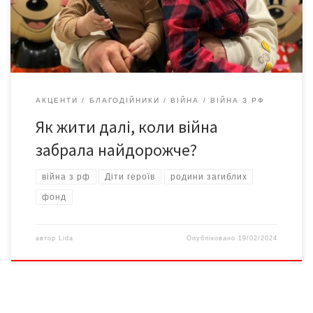
сироварню в Чернівецькій області. Проте, як тільки почалось
повномасштабне вторгнення, Іван пішов добровольцем […]
АКЦЕНТИ
БЛАГОДІЙНИКИ
ВІЙНА
ВІЙНА З РФ
Як жити далі, коли війна
забрала найдорожче?
війна з рф
Діти героїв
родини загиблих
фонд
автор
Lida
Опубліковано
19/02/2024