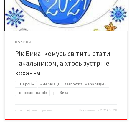
користю для себе. Особливо Бик вплине на кар’єрну сферу –
але тільки для тих, […]
НОВИНИ
Рік Бика: комусь світить стати
начальником, а хтось зустріне
кохання
«Версії»
«Чернівці. Czernowitz. Черновцы»
гороскоп на рік
рік бика
автор
Кафанова Крістіна
Опубліковано
27/12/2020