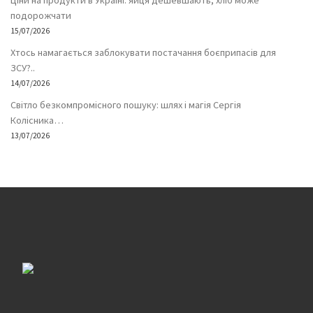
Ціни на продукти в Україні: яйця дешевшають, хліб може
подорожчати
15/07/2026
Хтось намагається заблокувати постачання боєприпасів для
ЗСУ?..
14/07/2026
Світло безкомпромісного пошуку: шлях і магія Сергія
Колісника…
13/07/2026