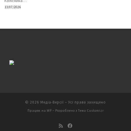
Колісника…
13/07/2026
© 2026
Медіа-Версії
– Усі права захищено
Працює на
WP
– Розроблено з
Тема Customizr