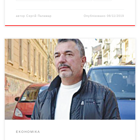
автор
Сергій Паламар
Опубліковано
06/11/2019
Серед нинішніх новацій, які видають нам за реформаторство,
– чергове розлучення Державної фіскальної служби з
митницею. Чого може чекати від цього бізнес? – розбирався
наш експерт з економічних питань і успішний підприємець,
який користується послугами цих обох служб, Франц Карлович
ФЕДОРОВИЧ. «Рожеві окуляри», або димова завіса слів
Реформа фіскальних […]
ЕКОНОМІКА