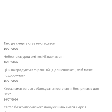
Там, де смерть стає мистецтвом
16/07/2026
Небезпека: уряд змінює НЕ парламент
16/07/2026
Ціни на продукти в Україні: яйця дешевшають, хліб може
подорожчати
15/07/2026
Хтось намагається заблокувати постачання боєприпасів для
ЗСУ?..
14/07/2026
Світло безкомпромісного пошуку: шлях і магія Сергія