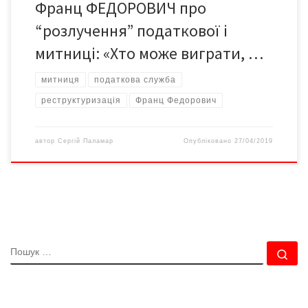
Франц ФЕДОРОВИЧ про
“розлучення” податкової і
митниці: «Хто може виграти, …
митниця
податкова служба
реструктуризація
Франц Федорович
автор
Сергій Паламар
Опубліковано
27/04/2019
ПОШУК
По