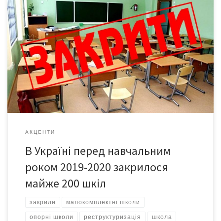
В Україні перед навчальним роком 2019-2020 закрилося майже
200 шкіл, але серед них є заклади, діяльність яких призупинена
тимчасово. Про це повідомили у пресслужбі Міносвіти у
відповідь на запит кореспондента УНН. У МОН зазначили,
що перед початком 2018-2019 навчального року в Україні
закрилося 120 шкіл. “Серед основних причин: закриття
малокомплектних шкіл та переведення дітей до опорних
закладів; […]
АКЦЕНТИ
В Україні перед навчальним
роком 2019-2020 закрилося
майже 200 шкіл
закрили
малокомплектні школи
опорні школи
реструктуризація
школа