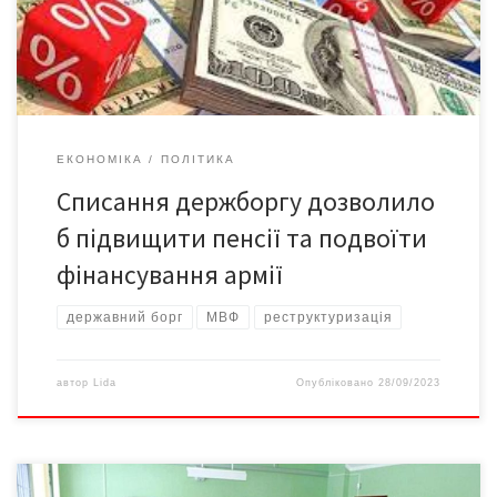
державного кошторису на наступний рік, повідомила лідерка
партії Юлія Тимошенко у своєму новому відео на […]
ЕКОНОМІКА
ПОЛІТИКА
Списання держборгу дозволило
б підвищити пенсії та подвоїти
фінансування армії
державний борг
МВФ
реструктуризація
автор
Lida
Опубліковано
28/09/2023