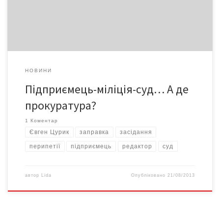
слідчий під час обшуку вилучив офіційно задекларовані в
податковій 5,6 млн. грн. Суд утретє визнає дії слідчого, що […]
НОВИНИ
Підприємець-міліція-суд… А де
прокуратура?
1 Коментар
Євген Цурик
заправка
засідання
перипетії
підприємець
редактор
суд
автор
Lida
Опубліковано
21/08/2013