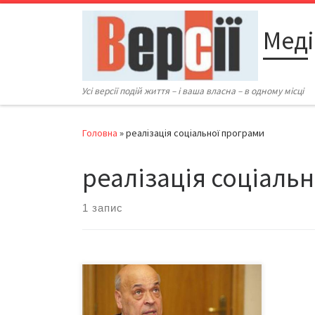
Перейти до вмісту
Меді
Усі версії подій життя – і ваша власна – в одному місці
Головна
»
реалізація соціальної програми
реалізація соціаль
1 запис
Нардеп Геннадій Москаль: «В
Україну за відомою схемою
«перерваний транзит» широким