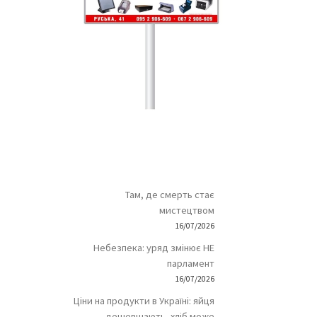
Там, де смерть стає
мистецтвом
16/07/2026
Небезпека: уряд змінює НЕ
парламент
16/07/2026
Ціни на продукти в Україні: яйця
дешевшають, хліб може