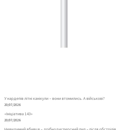
У нардепів літні канікули – вони втомились. А військові?
20/07/2026
«Ініціатива 143»
20/07/2026
Невидимий вбивця – дрібнодисперсний пил – після обстрілів