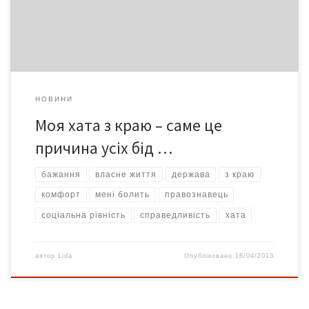
але за науковими джерелами, то це вид держави, яка прагне
до загального добробуту всіх […]
НОВИНИ
Моя хата з краю – саме це
причина усіх бід …
бажання
власне життя
держава
з краю
комфорт
мені болить
правознавець
соціальна рівність
справедливість
хата
автор
Lida
Опубліковано
18/04/2013