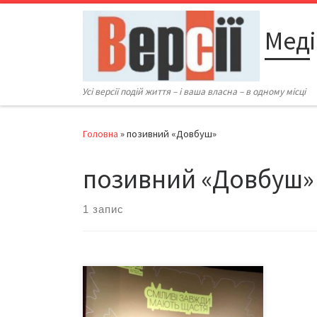
Перейти до вмісту
Меді
Усі версії подій життя – і ваша власна – в одному місці
Головна
»
позивний «Довбуш»
позивний «Довбуш»
1 запис
Чернівецький кінофестиваль
«Миколайчук OPEN» продовжує
дарувати події, які виходять далеко