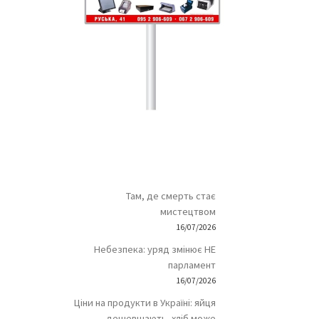
Там, де смерть стає
мистецтвом
16/07/2026
Небезпека: уряд змінює НЕ
парламент
16/07/2026
Ціни на продукти в Україні: яйця
дешевшають, хліб може