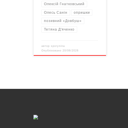
Олексій Гнатковський
Олесь Санін
опришки
позивний «Довбуш»
Тетяна Д'яченко
автор
sporynina
Опубліковано
20/06/2026