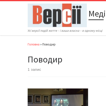
Перейти до вмісту
Меді
Усі версії подій життя – і ваша власна – в одному місці
Головна
»
Поводир
Поводир
1 запис
Пам’ять, український стиль і
свобода — навколо цих тем
будувалася розмова з відомим