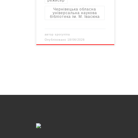
режисер
Чернівецька обласна
універсальна наукова
бібліотека ім. М. Івасюка
автор
sporynina
Опубліковано
18/06/2026