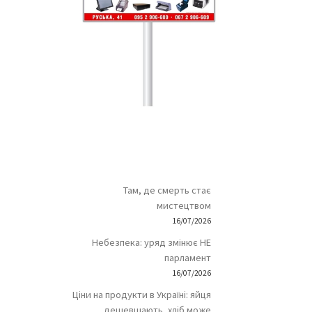
Там, де смерть стає
мистецтвом
16/07/2026
Небезпека: уряд змінює НЕ
парламент
16/07/2026
Ціни на продукти в Україні: яйця
дешевшають, хліб може