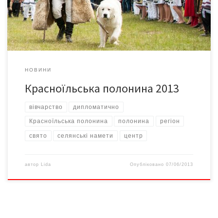
вівчарів на літування. Що й казати – цьогорічне свято відвідали
близько 10 тисяч […]
НОВИНИ
Красноїльська полонина 2013
вівчарство
дипломатично
Красноїльська полонина
полонина
регіон
свято
селянські намети
центр
автор
Lida
Опубліковано
07/06/2013