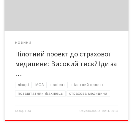
приватна вона чи державна. Як саме реалізується пілотний
[…]
НОВИНИ
Пілотний проект до страхової
медицини: Високий тиск? Іди за
…
лікарі
МОЗ
пацієнт
пілотний проект
позаштатний фахівець
страхова медицина
автор
Lida
Опубліковано
15/11/2013