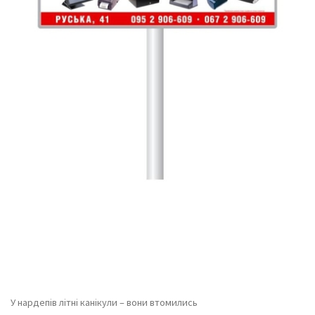
У нардепів літні канікули – вони втомились