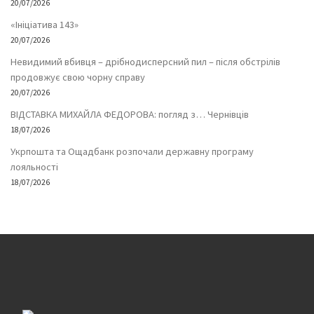
20/07/2026
«Ініціатива 143»
20/07/2026
Невидимий вбивця – дрібнодисперсний пил – після обстрілів
продовжує свою чорну справу
20/07/2026
ВІДСТАВКА МИХАЙЛА ФЕДОРОВА: погляд з… Чернівців
18/07/2026
Укрпошта та Ощадбанк розпочали державну програму
лояльності
18/07/2026