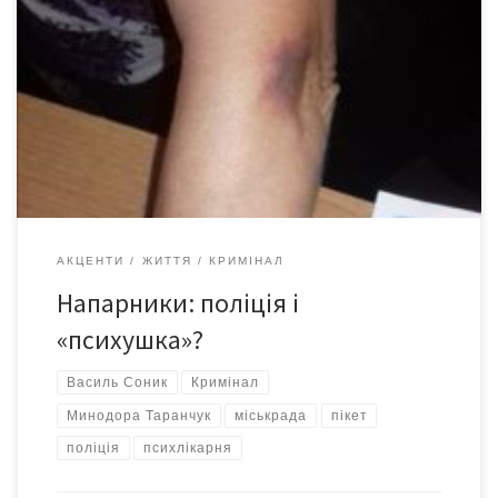
Першого серпня під Головним управлінням Нацполіції у
Чернівецькій області відбувся пікет громадянки Минодори
Василівни Таранчук. Пані завчасно повідомила про свою акцію
Чернівецьку міську раду, вказавши, що буде «з плакатом для
захисту та вирішення своїх законних прав та інтересів» і
проводитиме захід з 9.00 до 18.00 на території по вул.
Головній, […]
АКЦЕНТИ
ЖИТТЯ
КРИМІНАЛ
Напарники: поліція і
«психушка»?
Василь Соник
Кримінал
Минодора Таранчук
міськрада
пікет
поліція
психлікарня