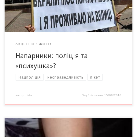
для захисту та вирішення своїх законних прав та інтересів» і
триватиме захід від 9.00 до 18.00 по вул. Головній, 24, вул. […]
АКЦЕНТИ
ЖИТТЯ
Напарники: поліція та
«психушка»?
Нацполіція
несправедливість
пікет
автор
Lida
Опубліковано
15/08/2016