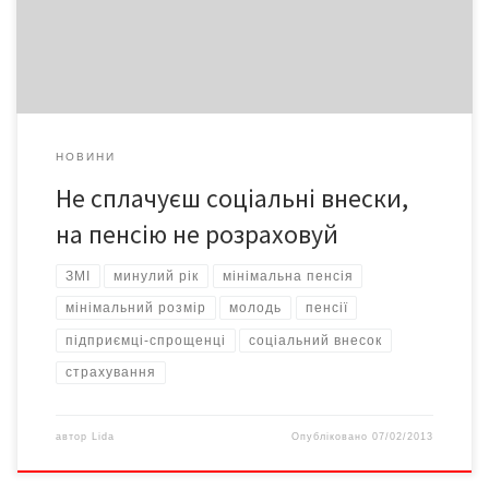
розповідає чиновник. – Якщо людина досягне пенсійного віку і
не матиме мінімального […]
НОВИНИ
Не сплачуєш соціальні внески,
на пенсію не розраховуй
ЗМІ
минулий рік
мінімальна пенсія
мінімальний розмір
молодь
пенсії
підприємці-спрощенці
соціальний внесок
страхування
автор
Lida
Опубліковано
07/02/2013