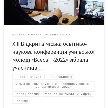
польоту в космос першого космонавта-українця Павла
Романовича Поповича. У фінальному етапі беруть участь 33
учасники з навчальних закладів, позашкільних […]
АКЦЕНТИ
ЖИТТЯ
НОВИНИ
ФОТО
XІII Відкрита міська освітньо-
наукова конференція учнівської
молоді «Всесвіт-2022» зібрала
учасників …
Дніпро
космос
Леонід Каденюк
міська освітньо-наукова конференція учнівської
молоді «Всесвіт-2022»
Павло Попович
Регіональне УМАКО «Сузір’я»
Чернівці