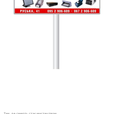
Там, де смерть стає мистецтвом