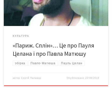
кохання і досвіди, які, за словами Ґемінґвея, «до кінця днів
залишаються з тобою». Що та як з цієї книги «зачепить» […]
КУЛЬТУРА
«Париж. Сплін»… Це про Пауля
Целана і про Павла Матюшу
збірка
Павло Матюша
Пауль Целан
автор
Сергій Паламар
Опубліковано
22/06/2019