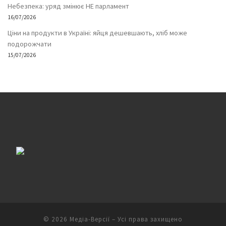
Небезпека: уряд змінює НЕ парламент
16/07/2026
Ціни на продукти в Україні: яйця дешевшають, хліб може
подорожчати
15/07/2026
© 2026
Медіа-Версії
– Усі права захищено