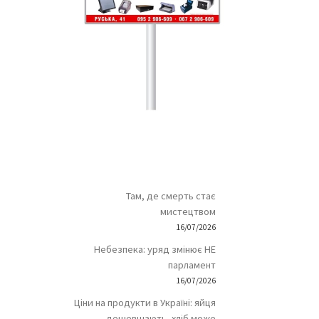
Там, де смерть стає
мистецтвом
16/07/2026
Небезпека: уряд змінює НЕ
парламент
16/07/2026
Ціни на продукти в Україні: яйця
дешевшають, хліб може