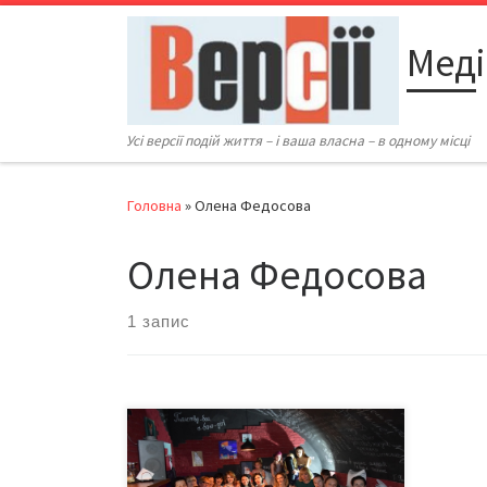
Перейти до вмісту
Меді
Усі версії подій життя – і ваша власна – в одному місці
Головна
»
Олена Федосова
Олена Федосова
1 запис
Їдуть люди з Чернівців. Їдуть у
пошуках роботи, кращої долі,
відкритості до нового. Ідуть, бо не