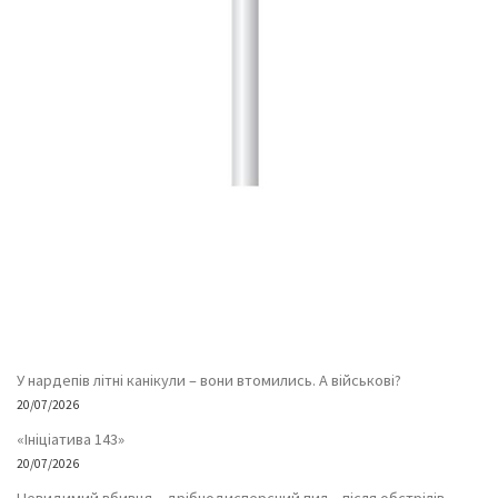
У нардепів літні канікули – вони втомились. А військові?
20/07/2026
«Ініціатива 143»
20/07/2026