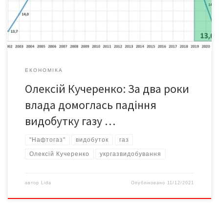
20 років!!! З 20-річного максимуму в 2018 (окрема тема яким
[…]
ЕКОНОМІКА
Олексій Кучеренко: За два роки
влада домоглась падіння
видобутку газу …
"Нафтогаз"
видобуток
газ
Олексій Кучеренко
укргазвидобування
автор
Lida
Опубліковано
11/12/2021