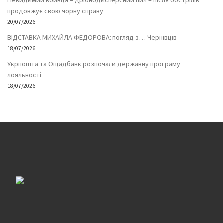
Невидимий вбивця – дрібнодисперсний пил – після обстрілів
продовжує свою чорну справу
20/07/2026
ВІДСТАВКА МИХАЙЛА ФЕДОРОВА: погляд з… Чернівців
18/07/2026
Укрпошта та Ощадбанк розпочали державну програму
лояльності
18/07/2026