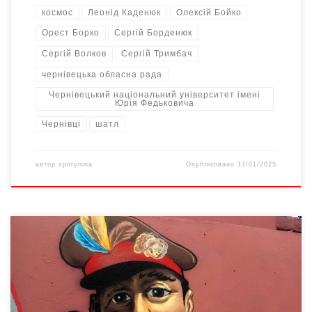
космос
Леонід Каденюк
Олексій Бойко
Орест Борко
Сергій Борденюк
Сергій Волков
Сергій Тримбач
чернівецька обласна рада
Чернівецький національний університет імені
Юрія Федьковича
Чернівці
шатл
автор
sporynina
Опубліковано
17/01/2025
Молоді й круті менеджери державного (на цьому наголошую!)
підприємства «Акціонерне товариство «Українська
залізниця» (Укрзалізниця) навряд чи бачили культовий
радянський фільм, що посів 5-те місце у загальному списку