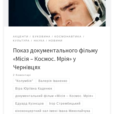
політ у складі місії NASA на шатлі «Колумбія». Допрем’єрний
показ документального фільму «Місія […]
АКЦЕНТИ
БУКОВИНА
КОСМОНАВТИКА
КУЛЬТУРА
НАУКА
НОВИНИ
Показ документального фільму
«Місія – Космос. Мрія» у
Чернівцях
2 Коментарі
"Колумбія"
Валерія Іваненко
Віра Юріївна Каденюк
документальний фільм «Місія – Космос. Мрія»
Едуард Кузнєцов
Ігор Стрембицький
кіноконцертний зал імені Івана Миколайчука