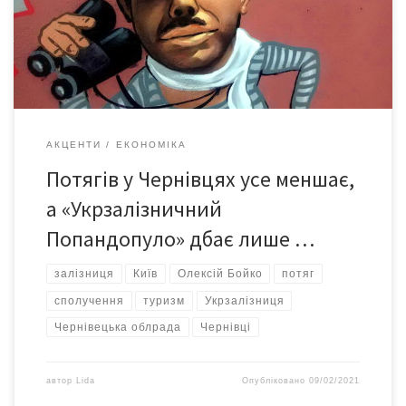
лідерів прокату з переглядом у 75 мільйонів глядачів, «Весілля
в Малинівці». Одним із головних героїв музичної комедії був
ад’ютант ватажка банди Грициана Таврічєского злодій […]
АКЦЕНТИ
ЕКОНОМІКА
Потягів у Чернівцях усе меншає,
а «Укрзалізничний
Попандопуло» дбає лише …
залізниця
Київ
Олексій Бойко
потяг
сполучення
туризм
Укрзалізниця
Чернівецька облрада
Чернівці
автор
Lida
Опубліковано
09/02/2021