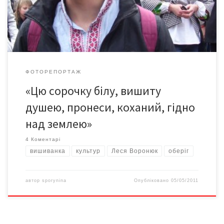
ФОТОРЕПОРТАЖ
«Цю сорочку білу, вишиту
душею, пронеси, коханий, гідно
над землею»
4 Коментарі
вишиванка
культур
Леся Воронюк
оберіг
автор
sporynina
Опубліковано
05/05/2011