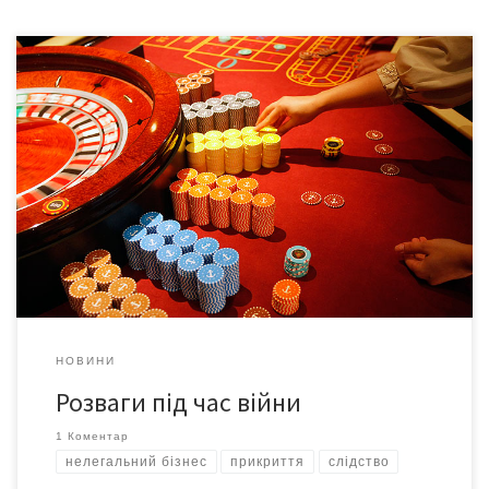
Підпільне казино в спальному районі міста існувало два місяці.
Незаконний гральний заклад, забезпечений надійною
охороною, маскували під клуб спортивного покеру. Щоби
покидати фішки, треба було пройти ретельну перевірку,
заручитися ре­комендацією когось із завсідників і заявити до
гри чималу суму грошей. Організатори «домовилися» про
заступництво з одним із чернівецьких високопосадовців.
Наразі […]
НОВИНИ
Розваги під час війни
1 Коментар
нелегальний бізнес
прикриття
слідство