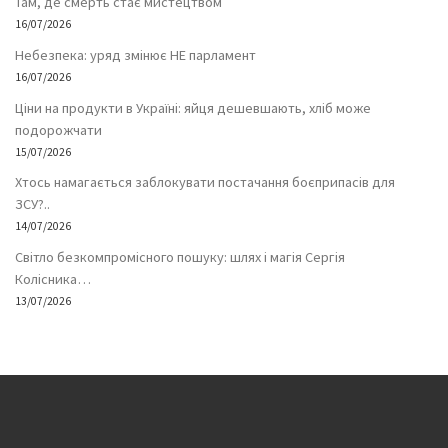
Там, де смерть стає мистецтвом
16/07/2026
Небезпека: уряд змінює НЕ парламент
16/07/2026
Ціни на продукти в Україні: яйця дешевшають, хліб може
подорожчати
15/07/2026
Хтось намагається заблокувати постачання боєприпасів для
ЗСУ?..
14/07/2026
Світло безкомпромісного пошуку: шлях і магія Сергія
Колісника…
13/07/2026