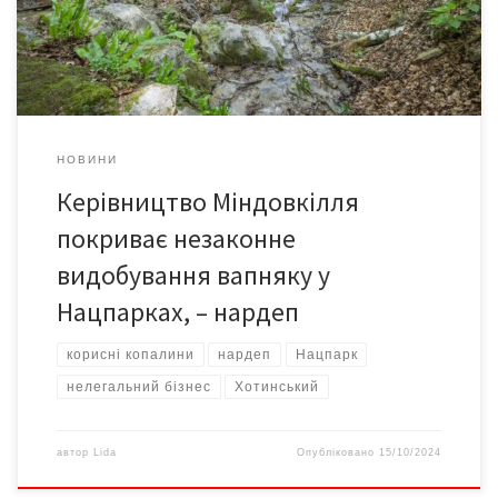
передає Цензор.НЕТ. “ДБР затримало керівника НПП
“Хотинський” Георгія Поповецького. Директор обіцяв
підприємцю з Київщини за хабар у 65 […]
НОВИНИ
Керівництво Міндовкілля
покриває незаконне
видобування вапняку у
Нацпарках, – нардеп
корисні копалини
нардеп
Нацпарк
нелегальний бізнес
Хотинський
автор
Lida
Опубліковано
15/10/2024