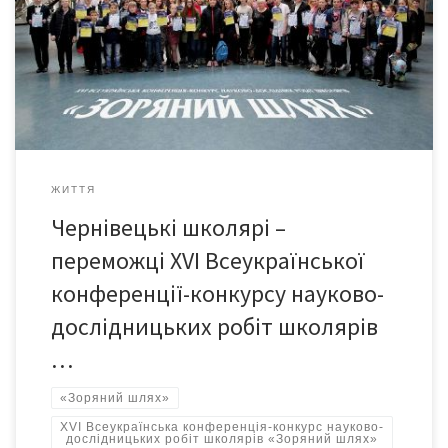
дослідницьких робіт школярів «Зоряний шлях». Щорічно
Національний центр аерокосмічної освіти молоді організовує
для дітей та молоді різні конференції, конкурси, відкриті
семінари та лекції, мастер класси. Одна з таких конференцій –
[…]
ЖИТТЯ
Чернівецькі школярі –
переможці ХVІ Всеукраїнської
конференції-конкурсу науково-
дослідницьких робіт школярів
…
«Зоряний шлях»
XVI Всеукраїнська конференція-конкурс науково-
дослідницьких робіт школярів «Зоряний шлях»