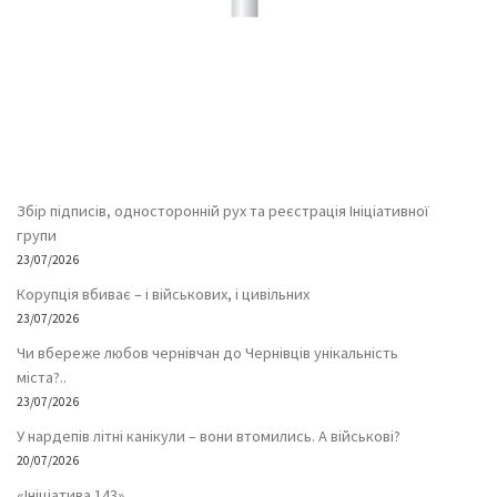
Збір підписів, односторонній рух та реєстрація Ініціативної
групи
23/07/2026
Корупція вбиває – і військових, і цивільних
23/07/2026
Чи вбереже любов чернівчан до Чернівців унікальність
міста?..
23/07/2026
У нардепів літні канікули – вони втомились. А військові?
20/07/2026
«Ініціатива 143»