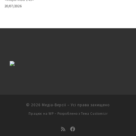
20/07/2026
© 2026
Медіа-Версії
– Усі права захищено
Працює на
WP
– Розроблено з
Тема Customizr