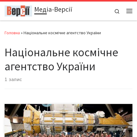
Медіа-Версії
Перейти до вмісту
Search
Ме
Головна
»
Національне космічне агентство України
Національне космічне
агентство України
1 запис
10 травня 2018-го у м. Дніпро у Національному центрі
аерокосмічної освіти молоді ім. О.М. Макарова підведені
підсумки XVI Всеукраїнської конференції-конкурсу науково-