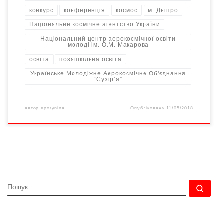
конкурс
конференція
космос
м. Дніпро
Національне космічне агентство України
Національний центр аерокосмічної освіти
молоді ім. О.М. Макарова
освіта
позашкільна освіта
Українське Молодіжне Аерокосмічне Об'єднання
“Сузір’я”
автор
sporynina
Опубліковано
11/05/2018
ПОШУК
По