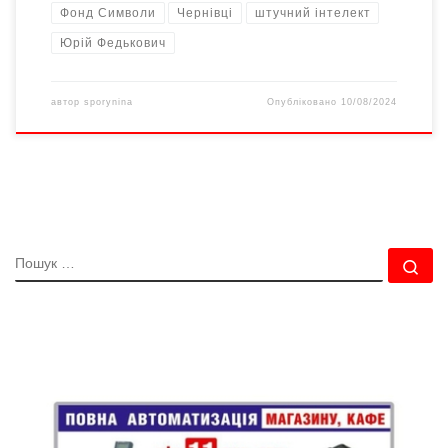
Фонд Символи
Чернівці
штучний інтелект
Юрій Федькович
автор
sporynina
Опубліковано
10/08/2024
ПОШУК
По