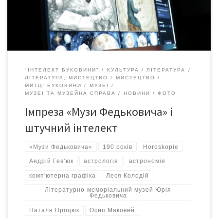
та матері Юрія Федьковича. Учасники зустрічі переглянули
роботи “Буковинські мальописи: постаті” Злати
Крушельницької. Комп’ютерна графіка. Ці роботи були […]
"ІНТЕЛЕКТ БУКОВИНИ"
КУЛЬТУРА
ЛІТЕРАТУРА
ЛІТЕРАТУРА; МИСТЕЦТВО
МИСТЕЦТВО
МИТЦІ БУКОВИНИ
МУЗЕЇ
МУЗЕЇ ТА МУЗЕЙНА СПРАВА
НОВИНИ
ФОТО
Імпреза «Музи Федьковича» і
штучний інтелект
«Музи Федьковича»
190 років
Horoskopie
Андрій Гев’юк
астрологія
астрономія
комп'ютерна графіка
Леся Колодій
Літературно-меморіальний музей Юрія
Федьковича
Наталя Процюк
Осип Маковей