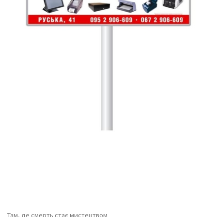
Там, де смерть стає мистецтвом