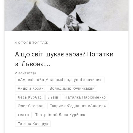
драматурга Еріка-Еммануеля Шмітта «Маленькі подружні
злочини».
ФОТОРЕПОРТАЖ
А що світ шукає зараз? Нотатки
зі Львова…
2 Коментарі
«Амнезія або Маленькі подружні злочини»
Андрій Козак
Володимир Кучинський
Лесь Курбас
Львів
Наталка Пархоменко
Олег Стефан
Творче об’єднання «Альтер»
театр
Театр імені Леся Курбаса
Тетяна Каспрук