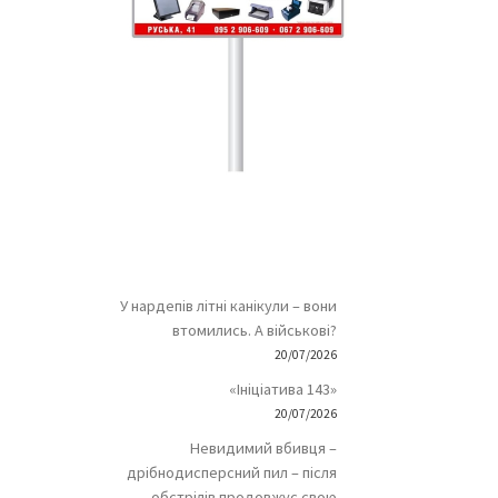
У нардепів літні канікули – вони
втомились. А військові?
20/07/2026
«Ініціатива 143»
20/07/2026
Невидимий вбивця –
дрібнодисперсний пил – після
обстрілів продовжує свою