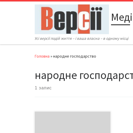
Перейти до вмісту
Меді
Усі версії подій життя – і ваша власна – в одному місці
Головна
»
народне господарство
народне господарс
1 запис
Про них знають усі кому не ліньки.
Та черговий перепродаж
«Укртелекому» вкотре змусив