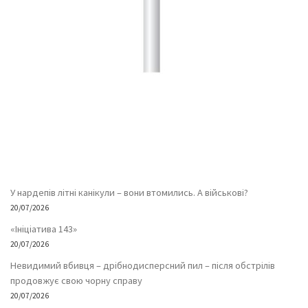
У нардепів літні канікули – вони втомились. А військові?
20/07/2026
«Ініціатива 143»
20/07/2026
Невидимий вбивця – дрібнодисперсний пил – після обстрілів
продовжує свою чорну справу
20/07/2026