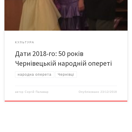
Чернівцях. Про події 50-річної давності та протягом цих
півстоліття […]
КУЛЬТУРА
Дати 2018-го: 50 років
Чернівецькій народній опереті
народна оперета
Чернівці
автор
Сергій Паламар
Опубліковано
23/12/2018