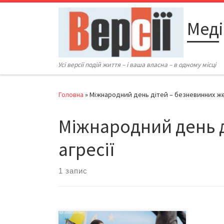
Перейти до вмісту
Меді
Усі версії подій життя – і ваша власна – в одному місці
Головна
»
Міжнародний день дітей – безневинних же
Міжнародний день д
агресії
1 запис