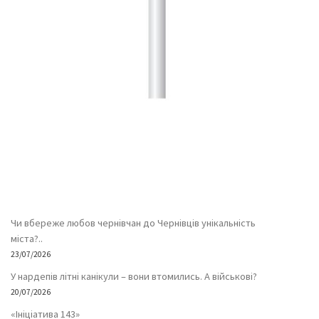
Чи вбереже любов чернівчан до Чернівців унікальність
міста?..
23/07/2026
У нардепів літні канікули – вони втомились. А військові?
20/07/2026
«Ініціатива 143»