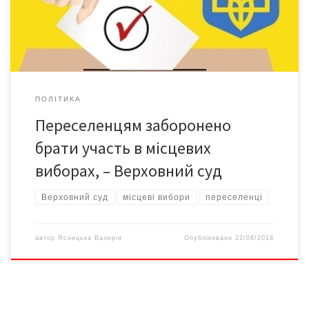
тільки у тих громадян України, які постійно проживають на
відповідній території […]
ПОЛІТИКА
Переселенцям заборонено
брати участь в місцевих
виборах, – Верховний суд
Верховний суд
місцеві вибори
переселенці
автор
Ясницька Валерія
Опубліковано
22/08/2018