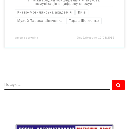
ІІІ міжнародна конференція «Наукова
комунікація в цифрову епоху»
Києво-Могилянська академія
Київ
Музей Тараса Шевченка
Тарас Шевченко
автор
sporynina
Опубліковано
12/03/2015
ПОШУК
По