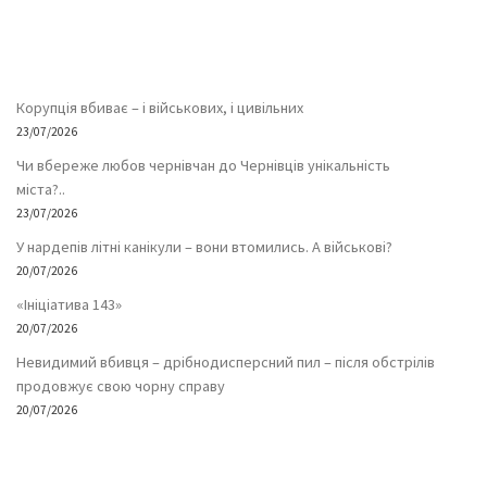
Корупція вбиває – і військових, і цивільних
23/07/2026
Чи вбереже любов чернівчан до Чернівців унікальність
міста?..
23/07/2026
У нардепів літні канікули – вони втомились. А військові?
20/07/2026
«Ініціатива 143»
20/07/2026
Невидимий вбивця – дрібнодисперсний пил – після обстрілів
продовжує свою чорну справу
20/07/2026