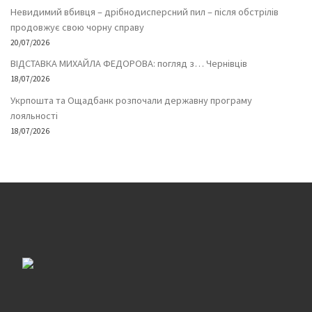
Невидимий вбивця – дрібнодисперсний пил – після обстрілів
продовжує свою чорну справу
20/07/2026
ВІДСТАВКА МИХАЙЛА ФЕДОРОВА: погляд з… Чернівців
18/07/2026
Укрпошта та Ощадбанк розпочали державну програму
лояльності
18/07/2026