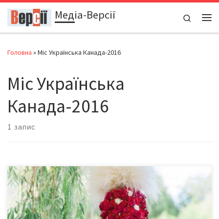
Медіа-Версії
Перейти до вмісту
Search
Ме
Головна
»
Міс Українська Канада-2016
Міс Українська
Канада-2016
1 запис
До нас ця подія дісталася лише нині, щойно Ірина виклала на
Фейсбуці свої конкурсні фото, серед інших – вражаюче