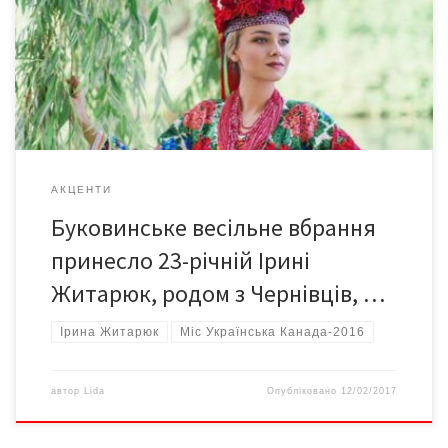
видовище у повному весільному вбранні буковинської
нареченої. І хоча у фіналі шоу всі учасниці були в українських
строях, Ірина Житарюк у розкішному головному уборі,
автентичній горботці та ущерть вишитій квітами сорочці […]
АКЦЕНТИ
Буковинське весільне вбрання
принесло 23-річній Ірині
Житарюк, родом з Чернівців, …
Ірина Житарюк
Міс Українська Канада-2016
автор
Lida
Опубліковано
12/02/2017