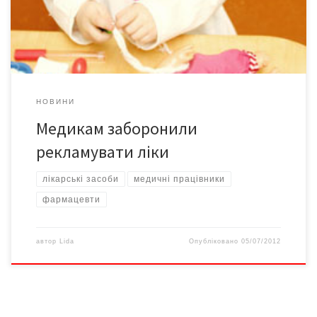
мають права отримувати від суб’єктів господарювання, що
здійснюють виробництво й/або реалізацію лікарських засобів,
вироби медичного призначення, неправомірну […]
НОВИНИ
Медикам заборонили
рекламувати ліки
лікарські засоби
медичні працівники
фармацевти
автор
Lida
Опубліковано
05/07/2012