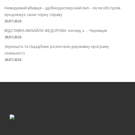
Невидимий вбивця – дрібнодисперсний пил – після обстрілів
продовжує свою чорну справу
20/07/2026
ВІДСТАВКА МИХАЙЛА ФЕДОРОВА: погляд з… Чернівців
18/07/2026
Укрпошта та Ощадбанк розпочали державну програму
лояльності
18/07/2026