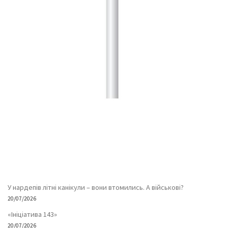
У нардепів літні канікули – вони втомились. А військові?
20/07/2026
«Ініціатива 143»
20/07/2026