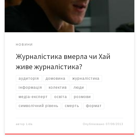
може, такі «експерти» просто надто далекі від народу? До
вашої уваги – думка тих, хто працює з […]
НОВИНИ
Журналістика вмерла чи Хай
живе журналістика?
аудиторія
домовина
журналістика
інформація
колектив
люди
медіа-експерт
освіта
розмови
символічний рівень
смерть
формат
автор
Lida
Опубліковано
07/06/2013