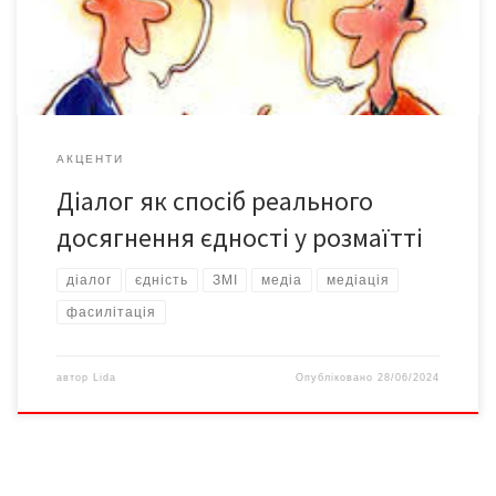
толерантність, скільки «круглих столів» проведено на теми
подолання ксенофобії, скільки дурниць зроблено під гаслами
[…]
АКЦЕНТИ
Діалог як спосіб реального
досягнення єдності у розмаїтті
діалог
єдність
ЗМІ
медіа
медіація
фасилітація
автор
Lida
Опубліковано
28/06/2024