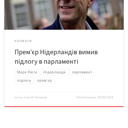
глава нідерландського уряду не розгубився і попросив, аби
йому дали […]
РОЗВАГИ
Прем’єр Нідерландів вимив
підлогу в парламенті
Марк Рюте
Нідерланди
парламент
підлога
прем’єр
автор
Сергій Паламар
Опубліковано
05/06/2018