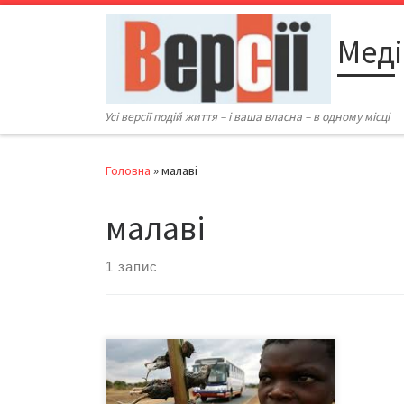
Перейти до вмісту
Меді
Усі версії подій життя – і ваша власна – в одному місці
Головна
»
малаві
малаві
1 запис
На півдні Малаві – країни на
південному сході Африки –
щонайменше п’ятьох людей вбили