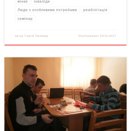
жінки
інваліди
Люди з особливими потребами
реабілітація
семінар
автор
Сергій Паламар
Опубліковано
03/11/2017
Можливість на самореалізацію людям з особливими
потребами дав клуб «Разом». Чи матимуть вони цю можливість
і надалі? Є люди, для яких такі звичайні речі, як
почистити зуби, застібнути ґудзики, або зробити собі
бутерброд – із тих завдань, які виконати […]