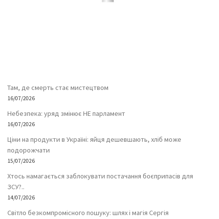
Там, де смерть стає мистецтвом
16/07/2026
Небезпека: уряд змінює НЕ парламент
16/07/2026
Ціни на продукти в Україні: яйця дешевшають, хліб може
подорожчати
15/07/2026
Хтось намагається заблокувати постачання боєприпасів для
ЗСУ?..
14/07/2026
Світло безкомпромісного пошуку: шлях і магія Сергія