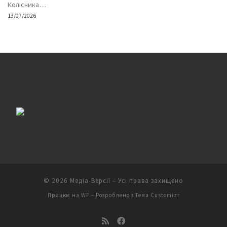
Колісника…
13/07/2026
© 2026
Медіа-Версії
– Усі права захищено
Працює на
WP
– Розроблено з
Тема Customizr