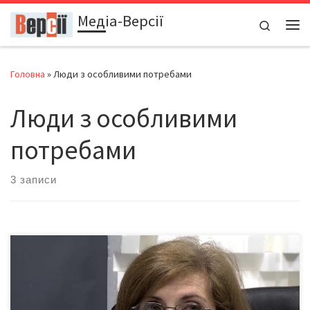
Медіа-Версії
Перейти до вмісту
Search
Ме
Головна
»
Люди з особливими потребами
Люди з особливими
потребами
3 записи
Стівен Хокінг і Нік Вуйчич довели, що фізичні вади не є