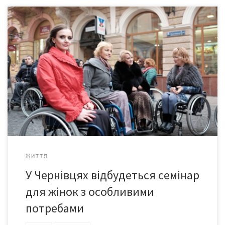
7-9 листопада ВГО «Національна асамблея людей з
інвалідністю України» та ГО «Чернівецька обласна організація
людей з інвалідністю «Лідер» проводить у Чернівцях
практичний семінар для жінок з інвалідністю на тему:
«Сприяння реалізації прав жінок з інвалідністю на особисте
зростання і творчий розвиток». Початок 7 листопада, 14:00 за
адресою: м. Чернівці, вул. […]
ЖИТТЯ
У Чернівцях відбудеться семінар
для жінок з особливими
потребами