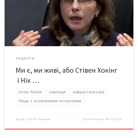
перешкодами на життєвому шляху. Та це – у здорових країнах з
гідним ставленням до людей з особливими потребами. І в нас є
люди з особливими потребами. І вони гідно «тримають
оборону». Та не завдяки державі чи місцевій владі, […]
АКЦЕНТИ
Ми є, ми живі, або Стівен Хокінг
і Нік …
Алла Чобан
інваліди
інфраструктура
Люди з особливими потребами
автор
Сергій Паламар
Опубліковано
06/12/2018