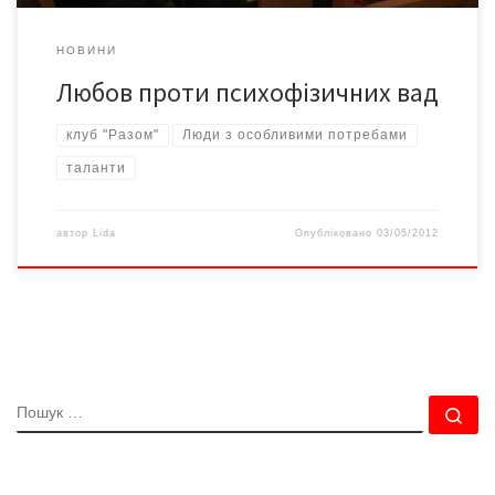
НОВИНИ
Любов проти психофізичних вад
клуб "Разом"
Люди з особливими потребами
таланти
автор
Lida
Опубліковано
03/05/2012
ПОШУК
По