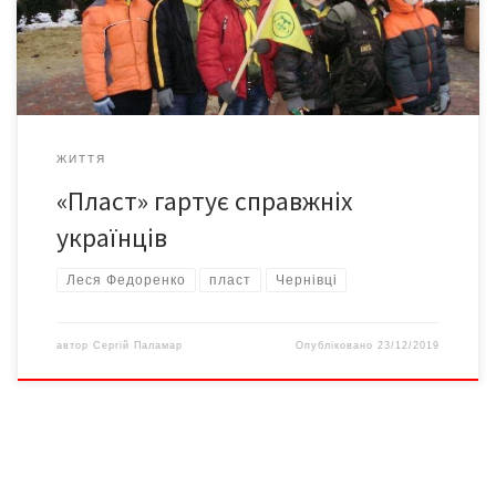
«Пласту». Президент запропонував зняти обов’язок
фінансування цієї організації з держбюджету й особливо з
місцевих бюджетів, […]
ЖИТТЯ
«Пласт» гартує справжніх
українців
Леся Федоренко
пласт
Чернівці
автор
Сергій Паламар
Опубліковано
23/12/2019