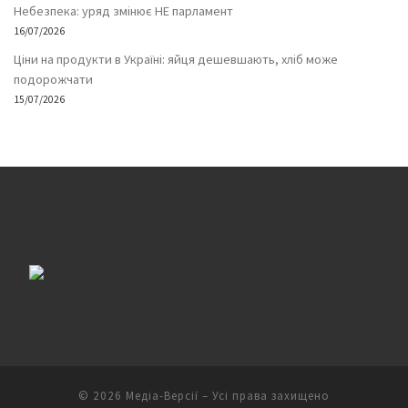
Небезпека: уряд змінює НЕ парламент
16/07/2026
Ціни на продукти в Україні: яйця дешевшають, хліб може
подорожчати
15/07/2026
© 2026
Медіа-Версії
– Усі права захищено