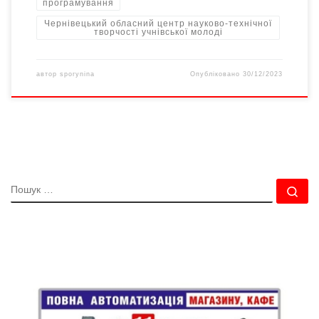
програмування
Чернівецький обласний центр науково-технічної
творчості учнівської молоді
автор
sporynina
Опубліковано
30/12/2023
ПОШУК
По