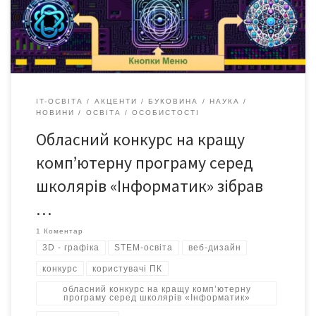
номінації готували одне домашнє завдання на вибір на загальну
тему «Технічний винахід, який […]
IT-ОСВІТА
АКЦЕНТИ
БУКОВИНА
НАУКА
НОВИНИ
ОСВІТА
ОСОБИСТОСТІ
Обласний конкурс на кращу
комп’ютерну програму серед
школярів «Інформатик» зібрав
…
1 Коментар
3D - графіка
STEM-освіта
веб-дизайн
конкурс
користувачі ПК
обласний конкурс на кращу комп’ютерну
програму серед школярів «Інформатик»