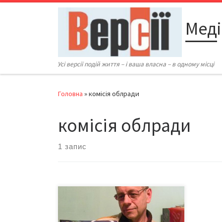
Перейти до вмісту
Меді
Усі версії подій життя – і ваша власна – в одному місці
Головна
»
комісія облради
комісія облради
1 запис
Наразі йдеться про надзвичайно
грамотного чернівчанина-
пенсіонера Геннадія Гекова, який