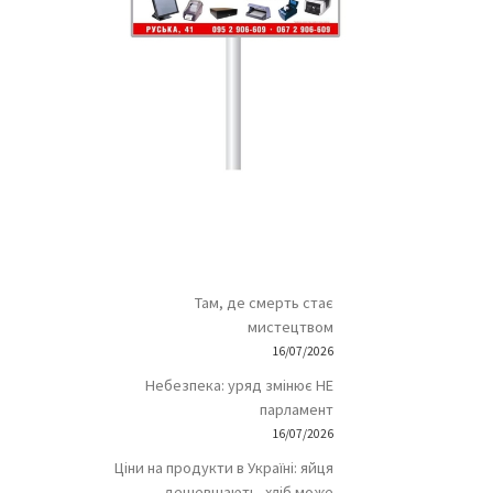
Там, де смерть стає
мистецтвом
16/07/2026
Небезпека: уряд змінює НЕ
парламент
16/07/2026
Ціни на продукти в Україні: яйця
дешевшають, хліб може