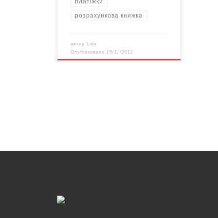
платіжки
розрахункова книжка
автор
Lida
Опубліковано
15/11/2012