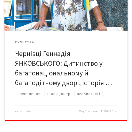
же різноплановий і різнорівневий, як і самі Чернівці… Чернівці
без Гени […]
КУЛЬТУРА
Чернівці Геннадія
ЯНКОВСЬКОГО: Дитинство у
багатонаціональному й
багатодітному дворі, історія …
захоплення
колекціонер
особистості
автор
Lida
Опубліковано
11/09/2014