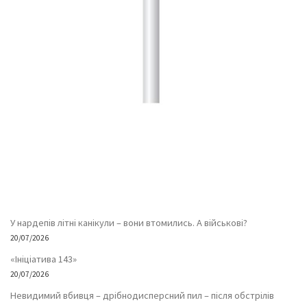
У нардепів літні канікули – вони втомились. А військові?
20/07/2026
«Ініціатива 143»
20/07/2026
Невидимий вбивця – дрібнодисперсний пил – після обстрілів