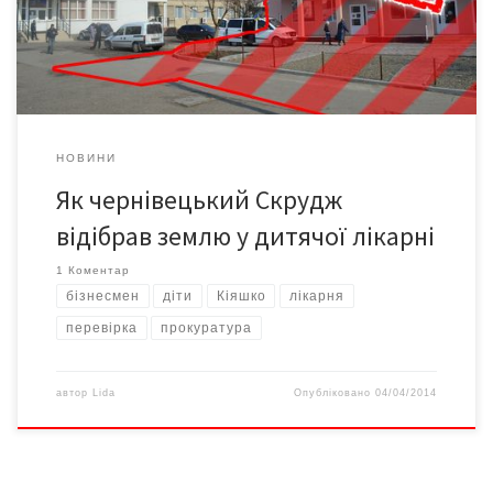
перед чим і навіть готовий відібрати цукерку в малої дитини.
Звісно ж, це лише стереотип. Але […]
НОВИНИ
Як чернівецький Скрудж
відібрав землю у дитячої лікарні
1 Коментар
бізнесмен
діти
Кіяшко
лікарня
перевірка
прокуратура
автор
Lida
Опубліковано
04/04/2014