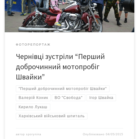
Хмельницький-Вінниця-Черкаси-Кіровоград-Одеса-Миколаїв-
Херсон-Запоріжжя-Дніпропетровськ-Харків. 4 травня біля
памятника Тарасу Шевченку чернівчани зустрічали
мотопробіг.
ФОТОРЕПОРТАЖ
Чернівці зустріли “Перший
доброчинний мотопробіг
Швайки”
"Перший доброчинний мотопробіг Швайки"
Валерій Коник
ВО "Свобода"
Ігор Швайка
Кирило Лукаш
Харківський військовий шпиталь
автор
sporynina
Опубліковано
04/05/2015