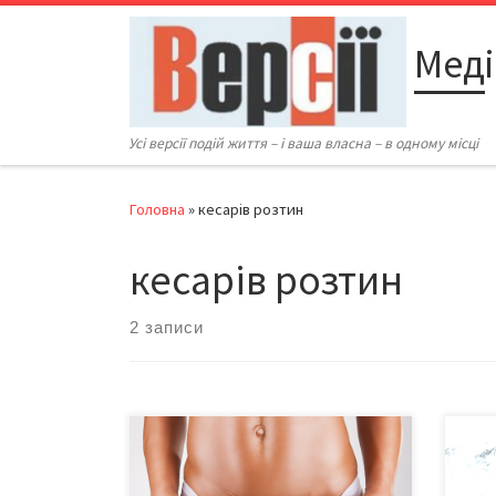
Перейти до вмісту
Меді
Усі версії подій життя – і ваша власна – в одному місці
Головна
»
кесарів розтин
кесарів розтин
2 записи
Ізраїльські лікарі провели перші
Звич
успішні операції кесаревого
роди
розтину за новою методикою. Як
траг