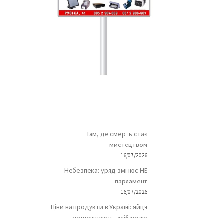
Там, де смерть стає
мистецтвом
16/07/2026
Небезпека: уряд змінює НЕ
парламент
16/07/2026
Ціни на продукти в Україні: яйця
дешевшають, хліб може