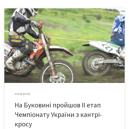
14 липня 2013 року на трасі туристично-розважального
комплексу «Сонячна долина», у Боянах на Новоселиччині
відбувся ІІ етап Чемпіонату України з кантрі-кросу. Змагання з
кантрі-кросу проводилися тут вже вдруге. 50 спортсменів-
екстремалів з усієї України з’їхалися на Буковину позмагатися у
швидкості. Вітер і дощ не злякали, а тільки додали гонщикам
драйву. Не […]
НОВИНИ
На Буковині пройшов ІІ етап
Чемпіонату України з кантрі-
кросу