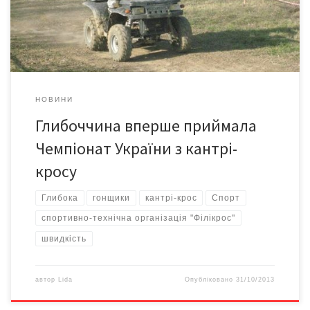
організації «Філікрос» Василя Ткачука, змагання такого рівня у
Глибокій відбулися вперше. Допомогли […]
НОВИНИ
Глибоччина вперше приймала
Чемпіонат України з кантрі-
кросу
Глибока
гонщики
кантрі-крос
Спорт
спортивно-технічна організація "Філікрос"
швидкість
автор
Lida
Опубліковано
31/10/2013