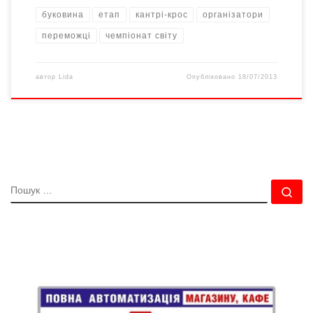
буковина
етап
кантрі-крос
організатори
переможці
чемпіонат світу
автор
Lida
Опубліковано
18/07/2013
ПОШУК
По