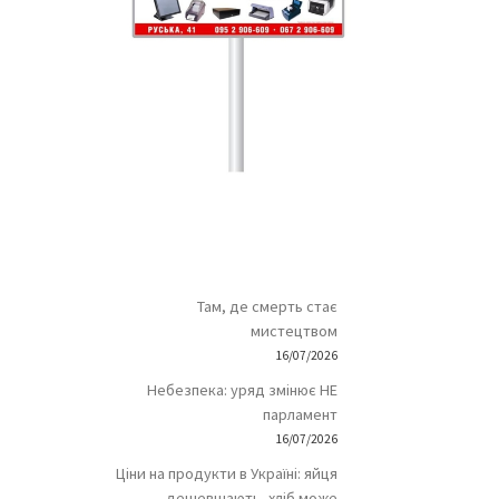
Там, де смерть стає
мистецтвом
16/07/2026
Небезпека: уряд змінює НЕ
парламент
16/07/2026
Ціни на продукти в Україні: яйця
дешевшають, хліб може