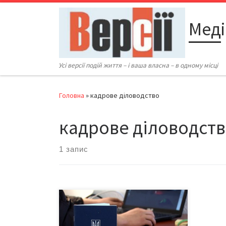
Перейти до вмісту
Меді
Усі версії подій життя – і ваша власна – в одному місці
Головна
»
кадрове діловодство
кадрове діловодст
1 запис
Уряд України має намір повністю
“винищити паперові процеси” в
державних органах і починає з