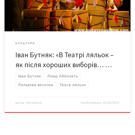
дісталися перемоги у номінаціях «краща режисура» та
«сценографія». Відзначено і артистів театру: Тараса
Козловського – за кращу чоловічу роль […]
КУЛЬТУРА
Іван Бутняк: «В Театрі ляльок –
як після хороших виборів… …
Іван Бутняк
Лікар Айболить
Лялькова веселка
Театр ляльок
автор
cheredaryk
Опубліковано
11/10/2012