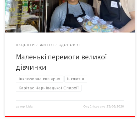
справжня перемога. 22-річна Ліза має ментальну інвалідність.
Через особливості спілкування їй непросто […]
АКЦЕНТИ
ЖИТТЯ
ЗДОРОВ'Я
Маленькі перемоги великої
дівчинки
Інклюзивна кав'ярня
інклюзія
Карітас Чернівецької Єпархії
автор
Lida
Опубліковано
25/06/2026