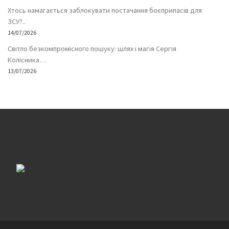
Хтось намагається заблокувати постачання боєприпасів для
ЗСУ?..
14/07/2026
Світло безкомпромісного пошуку: шлях і магія Сергія
Колісника…
13/07/2026