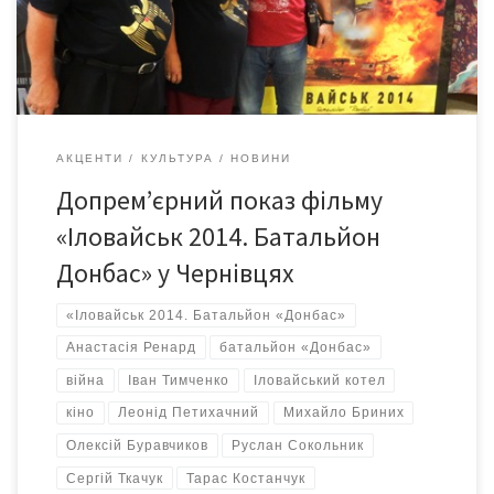
картини і зіграв у фільмі самого себе. Але головний герой
картини – батальйон «Донбас». У фільмі […]
АКЦЕНТИ
КУЛЬТУРА
НОВИНИ
Допрем’єрний показ фільму
«Іловайськ 2014. Батальйон
Донбас» у Чернівцях
«Іловайськ 2014. Батальйон «Донбас»
Анастасія Ренард
батальйон «Донбас»
війна
Іван Тимченко
Іловайський котел
кіно
Леонід Петихачний
Михайло Бриних
Олексій Буравчиков
Руслан Сокольник
Сергій Ткачук
Тарас Костанчук