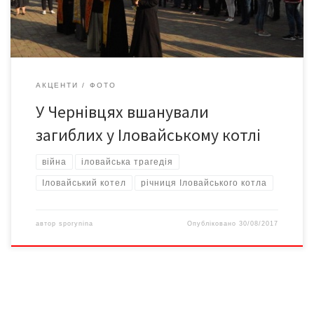
командування підкріплення. Однак, за словами […]
АКЦЕНТИ
ФОТО
У Чернівцях вшанували
загиблих у Іловайському котлі
війна
іловайська трагедія
Іловайський котел
річниця Іловайського котла
автор
sporynina
Опубліковано
30/08/2017