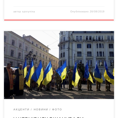
автор
sporynina
Опубліковано
26/08/2019
29 серпня 2018-го на Центральній площі Чернівців відбулася
панахида за загиблими військовими в Іловайському котлі… У
боях під Іловайському у 2014 році загинули 3 буковинців…
БУРАВЧИКОВ ОЛЕКСІЙ ПЕТИХАЧНИЙ ЛЕОНІД ТКАЧУК СЕРГІЙ Вічна
шана Героям! Вічна пам’ять Героям! Вічна пам’ять Героям!
Більше фото з акції “Соняшники Іловайська” за посиланням – У
[…]
АКЦЕНТИ
НОВИНИ
ФОТО