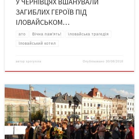
У ЧЕРНІВЦЯХ ВШАНУВАЛИ
ЗАГИБЛИХ ГЕРОЇВ ПІД
ІЛОВАЙСЬКОМ…
ато
Вічна пам'ять!
іловайська трагедія
Іловайський котел
автор
sporynina
Опубліковано
30/08/2018
29 серпня на Центральній площі у Чернівцях відбулася акція
пам’яті загиблих у Іловайському котлі, лунали молитви та
спогади про тих бійців, що не повернулись додому. 29 серпня
2014 року, рівно 3 роки тому, українські військові розпочали
вихід з оточення під Іловайськом Донецької області.
Добровольчі батальйони неодноразово просили у