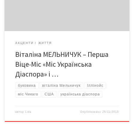
українсько-американською громадою, і цей конкурс є
можливістю відзначити багатоманітний внесок української
громади у розвиток нашого великого […]
АКЦЕНТИ
ЖИТТЯ
Віталіна МЕЛЬНИЧУК – Перша
Віце-Міс «Міс Українська
Діаспора» і …
буковина
віталіна Мельничук
Іллінойс
міс Чикаго
США
українська діаспора
автор
Lida
Опубліковано
26/11/2015