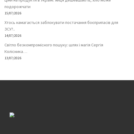
Ціни на продукти в Україні: яйця дешевшають, хліб може
подорожчати
15/07/2026
Хтось намагається заблокувати постачання боєприпасів для
ЗСУ?..
14/07/2026
Світло безкомпромісного пошуку: шлях і магія Сергія
Колісника…
13/07/2026