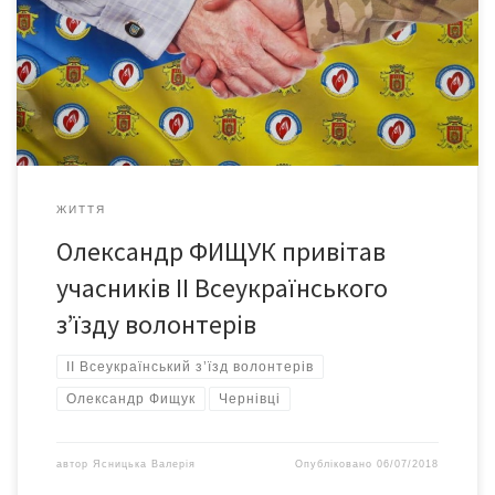
«Волонтерський Рух України» та буковинські волонтери. У
його роботі взяв участь голова Чернівецької ОДА Олександр
ФИЩУК. Першим учасників з’їзду привітав митрополит
Чернівецький і Буковинський УПЦ КП Данило, зазначивши, що
волонтери – це щирі патріоти, «які відгукнулися на […]
ЖИТТЯ
Олександр ФИЩУК привітав
учасників ІІ Всеукраїнського
з’їзду волонтерів
II Всеукраїнський з’їзд волонтерів
Олександр Фищук
Чернівці
автор
Ясницька Валерія
Опубліковано
06/07/2018