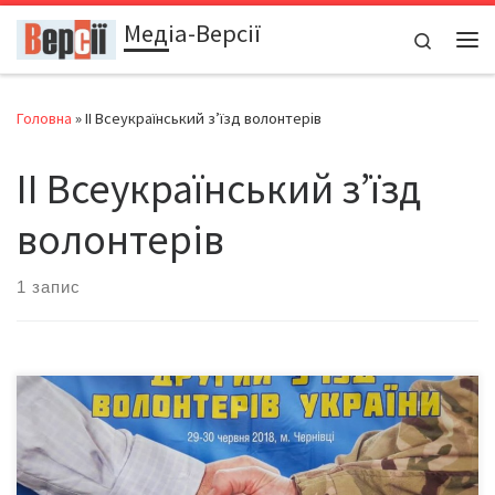
Медіа-Версії
Перейти до вмісту
Search
Ме
Головна
»
II Всеукраїнський з’їзд волонтерів
II Всеукраїнський з’їзд
волонтерів
1 запис
У Чернівцях проходив II Всеукраїнський з’їзд волонтерів.
Організатори заходу – Всеукраїнське патріотичне об’єднання